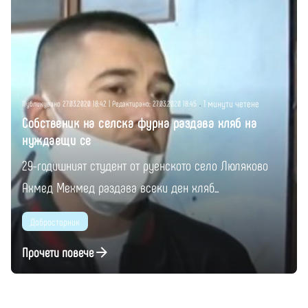
Публикувано от
Момчил Цонев
1 минути четене
Публикувано 27.03.2020 18:42 | Редактирано: 27.03.2020 18:45
Собственик на селска фурна раздава хляб на
нуждаещи се
29-годишният студент от руенското село Люляково
Ахмед Мехмед раздава всеки ден хляб...
Добросторник
Прочети повече
1