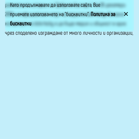
Като продължавате да използвате сайта, Вие
разказаните истории на “Добрите българи”. На 20 декември
приемате използването на "бисквитки".
Политика за
2019 г. е официалният старт на медията dobrite.bg. Основна
бисквитки
концепция на dobrite.bg е да бъде медия и общност в едно
чрез споделено изграждане от много личности и организации,
с доброволни репортери и нулева търговска реклама. Пишете
ни на info@dobrite.bg или във Фейсбук –
„Добрите българи“
.
Сайтът е обновен по проект, реализиран с финансовата
подкрепа на Национален фонд „Култура“.