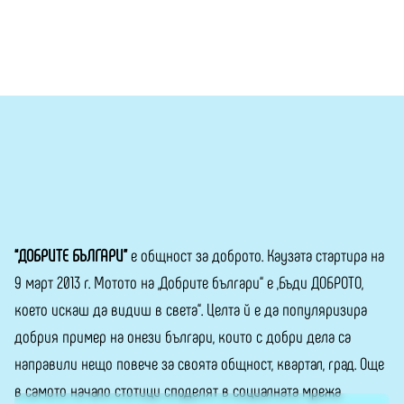
“ДОБРИТЕ БЪЛГАРИ”
е общност за доброто. Каузата стартира на
9 март 2013 г. Мотото на „Добрите българи“ е „Бъди ДОБРОТО,
което искаш да видиш в света“. Целта й е да популяризира
добрия пример на онези българи, които с добри дела са
направили нещо повече за своята общност, квартал, град. Още
в самото начало стотици споделят в социалната мрежа