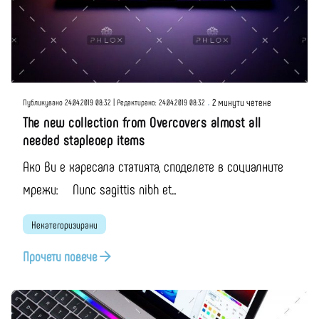
Публикувано от
Добрите българи
2 минути четене
Публикувано 24.04.2019 08:32 | Редактирано: 24.04.2019 08:32
The new collection from Overcovers almost all
needed stapleoep items
Ако Ви е харесала статията, споделете в социалните
мрежи: Nunc sagittis nibh et...
Некатегоризирани
Прочети повече