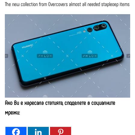
The new collection from Overcovers almost all needed stapleoep items
Ако Ви е харесала статията, споделете в социалните
мрежи: