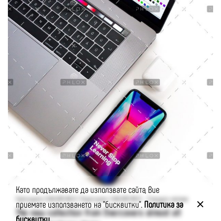
Публикувано от
Добрите българи
Като продължавате да използвате сайта, Вие
2 минути четене
Публикувано 24.04.2019 08:32 | Редактирано: 24.04.2019 08:32
приемате използването на "бисквитки".
Политика за
The new collection from Overcovers almost all
бисквитки