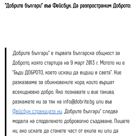
"Добрите българи" във Фейсбук. Да разпространим Доброто:
„Добрите българи“ е първата българска общност за
Доброто, която стартира на 9 март 2013 г. Мотото ни е
"Бъди ДОБРОТО, което искаш да видиш в света". Ние
разказваме за обикновените хора, които вършат
всекидневно добро. Ако познавате и вие такива,
разкажете ни за тях на info@dobrite.bg или във
Фейсбук страницата ни
. „Добрите българи“ следва
модела на споделеното доброволно създаване. Пишете
ни, ако искате да станете част от екипа ни или да