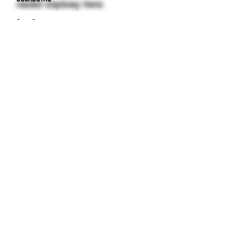
needed stapleoep items
Ако Ви е харесала статията, споделете в социалните
мрежи: Nunc sagittis nibh et...
Некатегоризирани
Прочети повече