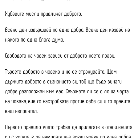
Хубавите мисли привличат доброто.
Всеки ден извършвай по едно добро. Всеки ден казвай на
някого по една блага дума.
Свободата на човек зависи от доброто, което прави.
Търсете доброто в човека и не се страхувайте. Щом
държите доброто в съзнанието си, той ще бъде винаги
добре разположен към вас. Свържете ли се с лоша черта
на човека, вие го настройвате против себе си и го правите
ваш неприятел.
Първото правило, което трябва да прилагате в отношенията
си с хората, е да намирате във всеки човек по една добра