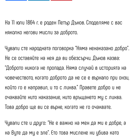
На 11 юли 1864 г. е роден Петър Дънов. Споделяме с вас
няколко негови мисли за доброто.
Чували сте народната поговорка “Няма ненаказано добро”.
Не се оставяйте на нея да ви обезсърчи. Дънов казва:
“Доброто никога не пропада. Няма случай в историята на
човечеството, когато доброто да не се е върнало при онзи,
който го е направил, и то с лихва.” Правете добро и не
очаквайте нито наказание, нито връщането му с лихва.
Това добро ще ви се върне, когато не го очаквате.
Чували сте и друго: “Не е важно на мен да ми е добре, а
на Вуте да му е зле”. Ето това мислене ни убива като