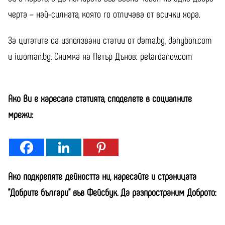
черта – най-силната, която го отличава от всички хора.
За цитатите са използвани статии от dama.bg, danybon.com
и iwoman.bg. Снимка на Петър Дънов: petardanov.com
Ако Ви е харесала статията, споделете в социалните
мрежи:
Ако подкрепяте дейността ни, харесайте и страницата
"Добрите българи" във Фейсбук. Да разпространим Доброто: