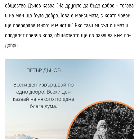
общество. Дънов казва: “На другите да бъде добре – тогава
и на мен ще бъде добре. Това е максимата, с която човек
ще преодолее много мъчнотии.” Ако тази мисъл я имат и
споделят повече хора, обществото ще се развива към по-
добро.