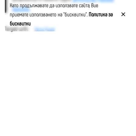
Като продължавате да използвате сайта, Вие
българи
.
приемате използването на "бисквитки".
Политика за
бисквитки
Тагged with:
Петър Дънов
Момчил Цонев
https://dobrite.bg