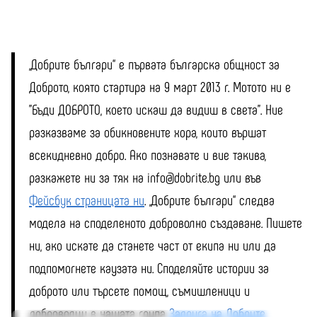
„Добрите българи“ е първата българска общност за
Доброто, която стартира на 9 март 2013 г. Мотото ни е
"Бъди ДОБРОТО, което искаш да видиш в света". Ние
разказваме за обикновените хора, които вършат
всекидневно добро. Ако познавате и вие такива,
разкажете ни за тях на info@dobrite.bg или във
Фейсбук страницата ни
. „Добрите българи“ следва
модела на споделеното доброволно създаване. Пишете
ни, ако искате да станете част от екипа ни или да
подпомогнете каузата ни. Споделяйте истории за
доброто или търсете помощ, съмишленици и
доброволци в нашата група
Задруга на Добрите