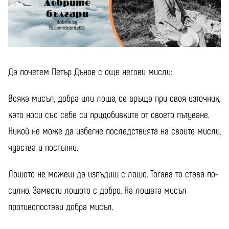
Да почетем Петър Дънов с още негови мисли:
Всяка мисъл, добра или лоша, се връща при своя източник,
като носи със себе си придобивките от своето пътуване.
Никой не може да избегне последствията на своите мисли,
чувства и постъпки.
Лошото не можеш да изпъдиш с лошо. Тогава то става по-
силно. Замести лошото с добро. На лошата мисъл
противопостави добра мисъл.