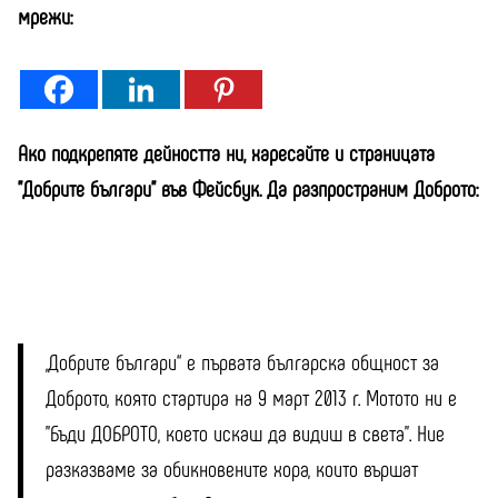
мрежи:
Ако подкрепяте дейността ни, харесайте и страницата
"Добрите българи" във Фейсбук. Да разпространим Доброто:
„Добрите българи“ е първата българска общност за
Доброто, която стартира на 9 март 2013 г. Мотото ни е
"Бъди ДОБРОТО, което искаш да видиш в света". Ние
разказваме за обикновените хора, които вършат