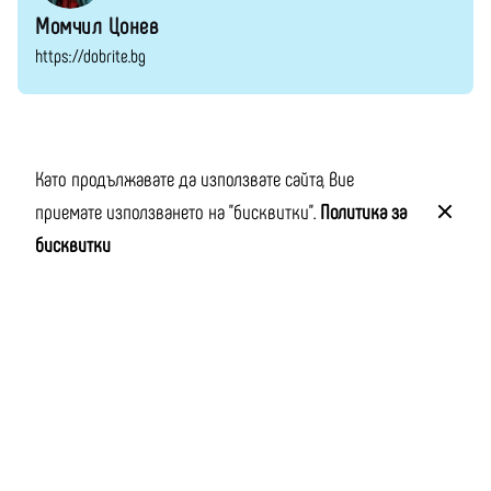
Момчил Цонев
https://dobrite.bg
Като продължавате да използвате сайта, Вие
приемате използването на "бисквитки".
Политика за
бисквитки
Следваща публикация
Иван Хаджийски: Оптимистична теория за българите