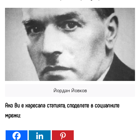
Йордан Йовков
Ако Ви е харесала статията, споделете в социалните
мрежи: