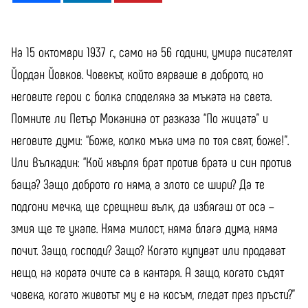
На 15 октомври 1937 г., само на 56 години, умира писателят
Йордан Йовков. Човекът, който вярваше в доброто, но
неговите герои с болка споделяха за мъката на света.
Помните ли Петър Моканина от разказа “По жицата” и
неговите думи: “Боже, колко мъка има по тоя свят, боже!”.
Или Вълкадин: “Кой хвърля брат против брата и син против
баща? Защо доброто го няма, а злото се шири? Да те
подгони мечка, ще срещнеш вълк, да избягаш от оса –
змия ще те ухапе. Няма милост, няма блага дума, няма
почит. Защо, господи? Защо? Когато купуват или продават
нещо, на хората очите са в кантаря. А защо, когато съдят
човека, когато животът му е на косъм, гледат през пръсти?”