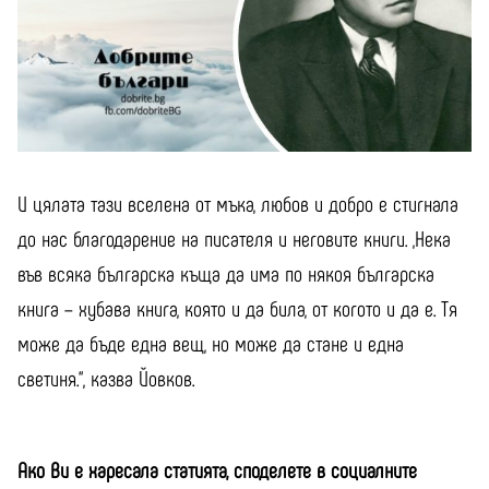
И цялата тази вселена от мъка, любов и добро е стигнала
до нас благодарение на писателя и неговите книги. „Нека
във всяка българска къща да има по някоя българска
книга – хубава книга, която и да била, от когото и да е. Тя
може да бъде една вещ, но може да стане и една
светиня.“, казва Йовков.
Ако Ви е харесала статията, споделете в социалните