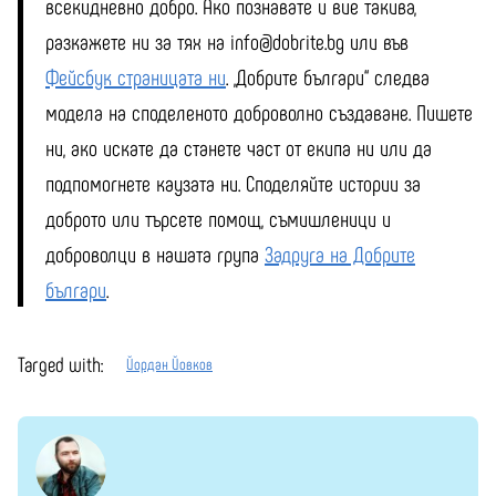
всекидневно добро. Ако познавате и вие такива,
разкажете ни за тях на info@dobrite.bg или във
Фейсбук страницата ни
. „Добрите българи“ следва
модела на споделеното доброволно създаване. Пишете
ни, ако искате да станете част от екипа ни или да
подпомогнете каузата ни. Споделяйте истории за
доброто или търсете помощ, съмишленици и
доброволци в нашата група
Задруга на Добрите
българи
.
Тагged with:
Йордан Йовков