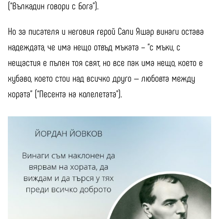
(“Вълкадин говори с Бога”).
Но за писателя и неговия герой Сали Яшар винаги остава
надеждата, че има нещо отвъд мъката – “с мъки, с
нещастия е пълен тоя свят, но все пак има нещо, което е
хубаво, което стои над всичко друго — любовта между
хората” (“Песента на колелетата”).