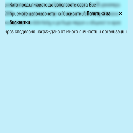
Като продължавате да използвате сайта, Вие
разказаните истории на “Добрите българи”. На 20 декември
приемате използването на "бисквитки".
Политика за
2019 г. е официалният старт на медията dobrite.bg. Основна
бисквитки
концепция на dobrite.bg е да бъде медия и общност в едно
чрез споделено изграждане от много личности и организации,
с доброволни репортери и нулева търговска реклама. Пишете
ни на info@dobrite.bg или във Фейсбук –
„Добрите българи“
.
Сайтът е обновен по проект, реализиран с финансовата
подкрепа на Национален фонд „Култура“.