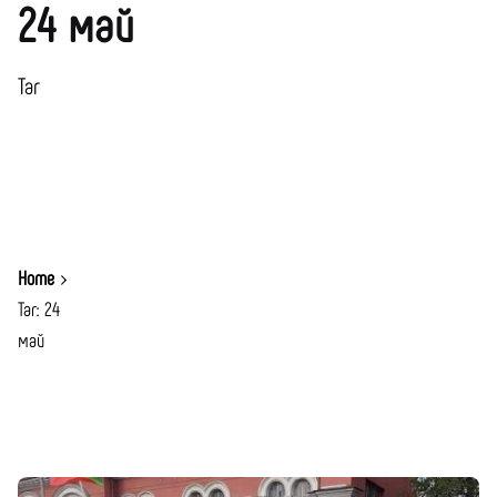
24 май
Таг
Home
Таг: 24
май
Показване 1-1 от 1 Резултати