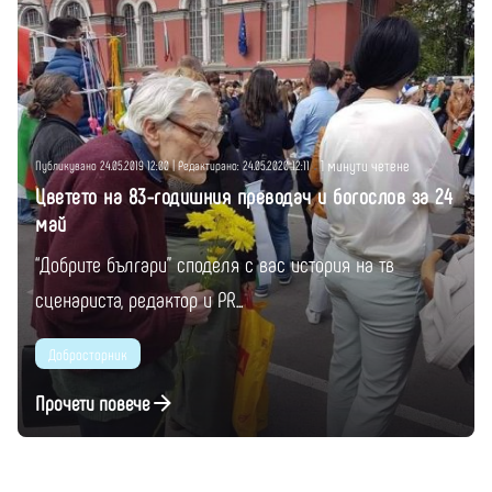
Публикувано от
Момчил Цонев
1 минути четене
Публикувано 24.05.2019 12:00 | Редактирано: 24.05.2020 12:11
Цветето на 83-годишния преводач и богослов за 24
май
“Добрите българи” споделя с вас история на тв
сценариста, редактор и PR...
Добросторник
Прочети повече
1