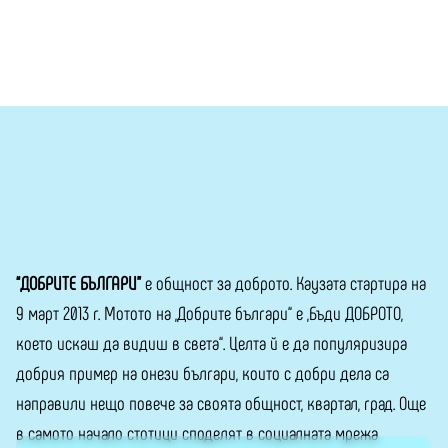
“ДОБРИТЕ БЪЛГАРИ”
е общност за доброто. Каузата стартира на
9 март 2013 г. Мотото на „Добрите българи“ е „Бъди ДОБРОТО,
което искаш да видиш в света“. Целта й е да популяризира
добрия пример на онези българи, които с добри дела са
направили нещо повече за своята общност, квартал, град. Още
в самото начало стотици споделят в социалната мрежа