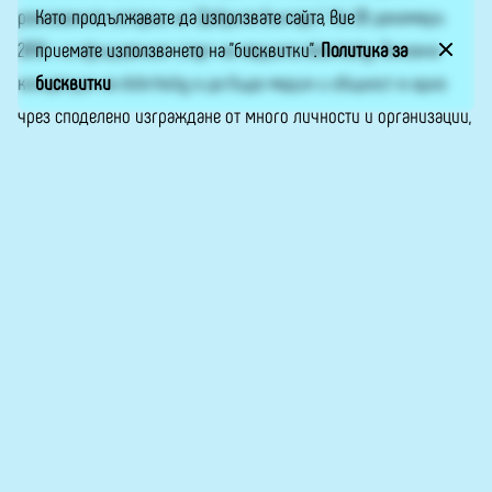
Като продължавате да използвате сайта, Вие
разказаните истории на “Добрите българи”. На 20 декември
приемате използването на "бисквитки".
Политика за
2019 г. е официалният старт на медията dobrite.bg. Основна
бисквитки
концепция на dobrite.bg е да бъде медия и общност в едно
чрез споделено изграждане от много личности и организации,
с доброволни репортери и нулева търговска реклама. Пишете
ни на info@dobrite.bg или във Фейсбук –
„Добрите българи“
.
Сайтът е обновен по проект, реализиран с финансовата
подкрепа на Национален фонд „Култура“.