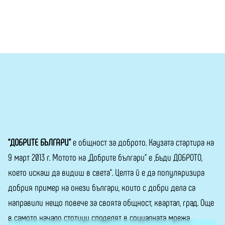
“ДОБРИТЕ БЪЛГАРИ”
е общност за доброто. Каузата стартира на
9 март 2013 г. Мотото на „Добрите българи“ е „Бъди ДОБРОТО,
което искаш да видиш в света“. Целта й е да популяризира
добрия пример на онези българи, които с добри дела са
направили нещо повече за своята общност, квартал, град. Още
в самото начало стотици споделят в социалната мрежа