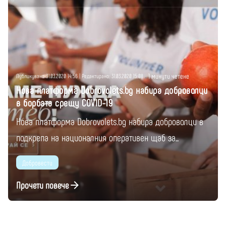
Публикувано от
Момчил Цонев
1 минути четене
Публикувано 31.03.2020 14:56 | Редактирано: 31.03.2020 15:08
Нова платформа Dobrovolets.bg набира доброволци
в борбата срещу COVID-19
Нова платформа Dobrovolets.bg набира доброволци в
подкрепа на националния оперативен щаб за...
Добровести
Прочети повече
1