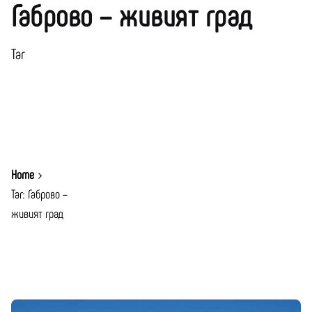
Габрово – живият град
Таг
Home
Таг: Габрово –
живият град
Показване 1-1 от 1 Резултати