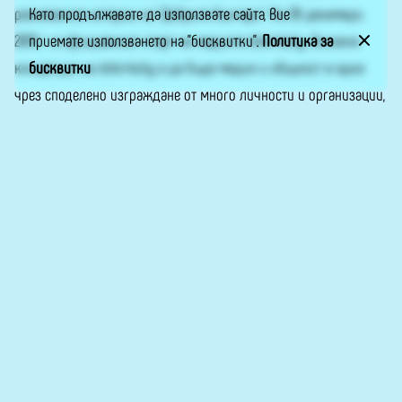
Като продължавате да използвате сайта, Вие
разказаните истории на “Добрите българи”. На 20 декември
приемате използването на "бисквитки".
Политика за
2019 г. е официалният старт на медията dobrite.bg. Основна
бисквитки
концепция на dobrite.bg е да бъде медия и общност в едно
чрез споделено изграждане от много личности и организации,
с доброволни репортери и нулева търговска реклама. Пишете
ни на info@dobrite.bg или във Фейсбук –
„Добрите българи“
.
Сайтът е обновен по проект, реализиран с финансовата
подкрепа на Национален фонд „Култура“.