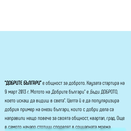
“ДОБРИТЕ БЪЛГАРИ”
е общност за доброто. Каузата стартира на
9 март 2013 г. Мотото на „Добрите българи“ е „Бъди ДОБРОТО,
което искаш да видиш в света“. Целта й е да популяризира
добрия пример на онези българи, които с добри дела са
направили нещо повече за своята общност, квартал, град. Още
в самото начало стотици споделят в социалната мрежа