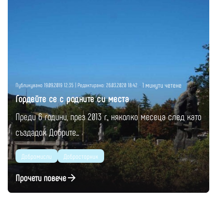
Публикувано от
Момчил Цонев
1 минути четене
Публикувано 19.09.2019 12:35 | Редактирано: 26.03.2020 18:42
Гордейте се с родните си места
Преди 6 години, през 2013 г., няколко месеца след като
създадох Добрите...
Добромисли
Добросторник
Прочети повече
1