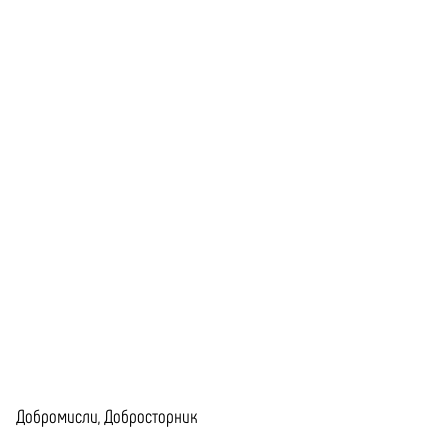
Skip
to
content
Добромисли
Добросторник