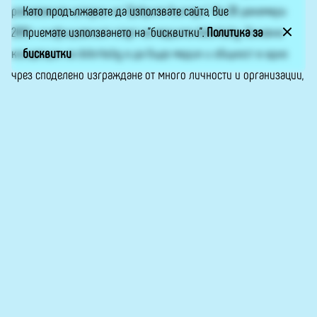
Като продължавате да използвате сайта, Вие
разказаните истории на “Добрите българи”. На 20 декември
приемате използването на "бисквитки".
Политика за
2019 г. е официалният старт на медията dobrite.bg. Основна
бисквитки
концепция на dobrite.bg е да бъде медия и общност в едно
чрез споделено изграждане от много личности и организации,
с доброволни репортери и нулева търговска реклама. Пишете
ни на info@dobrite.bg или във Фейсбук –
„Добрите българи“
.
Сайтът е обновен по проект, реализиран с финансовата
подкрепа на Национален фонд „Култура“.