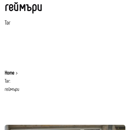
геймъри
Таг
Home
Таг:
геймъри
Показване 1-1 от 1 Резултати