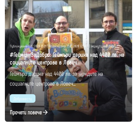
Публикувано от
Момчил Цонев
1 минути четене
Публикувано 12.02.2020 15:21 | Редактирано: 15.03.2020 12:54
#ГеймингЗаДобро: Геймъри дариха над 4400 лв. на
социалните центрове в Ловеч
Геймъри дариха над 4400 лв. за нуждите на
социалните центрове в Ловеч....
Добровести
Прочети повече
1