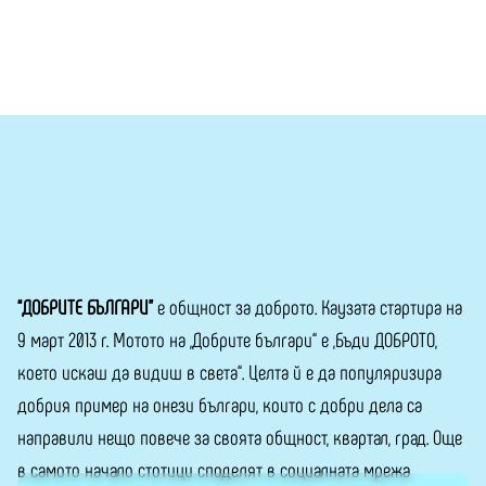
“ДОБРИТЕ БЪЛГАРИ”
е общност за доброто. Каузата стартира на
9 март 2013 г. Мотото на „Добрите българи“ е „Бъди ДОБРОТО,
което искаш да видиш в света“. Целта й е да популяризира
добрия пример на онези българи, които с добри дела са
направили нещо повече за своята общност, квартал, град. Още
в самото начало стотици споделят в социалната мрежа