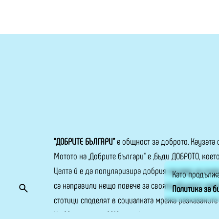
“ДОБРИТЕ БЪЛГАРИ”
е общност за доброто. Каузата с
Мотото на „Добрите българи“ е „Бъди ДОБРОТО, коет
Целта й е да популяризира добрия пример на онез
Като продължа
са направили нещо повече за своята общност, квар
Политика за б
стотици споделят в социалната мрежа разказаните 
На 20 декември 2019 г. е официалният старт на меди