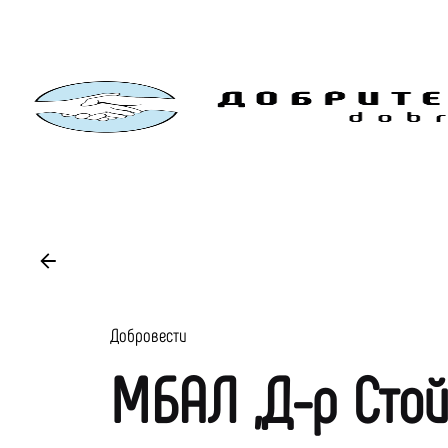
Skip
to
content
Добровести
МБАЛ „Д-р Стой