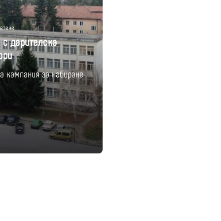
четене
о с дарителска
ори
ва кампания за набиране