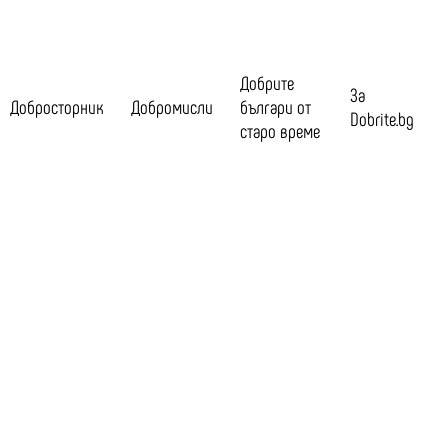
Добрите
За
Добросторник
Добромисли
българи от
Dobrite.bg
старо време