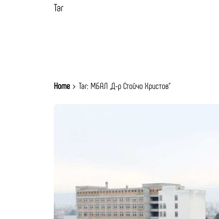
Таг
Home
Таг: МБАЛ „Д-р Стойчо Христов“
Публикувано от
Момчил Цонев