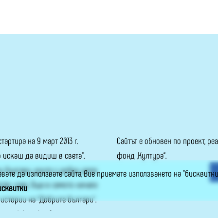
тартира на 9 март 2013 г.
Сайтът е обновен по проект, р
о искаш да видиш в света“.
фонд „Култура“.
и българи, които с добри дела
вате да използвате сайта, Вие приемате използването на "бисквитки
тал, град. Още в самото начало
исквитки
истории на “Добрите българи”.
ята dobrite.bg. Основна