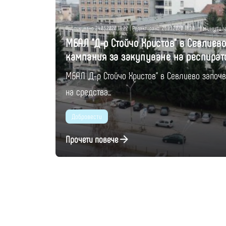
1 минути 
Публикувано 24.03.2020 18:22 | Редактирано: 26.03.2020 18:20
МБАЛ "Д-р Стойчо Христов" в Севлиев
кампания за закупуване на респират
МБАЛ „Д-р Стойчо Христов“ в Севлиево започ
на средства...
Добровести
Прочети повече
1