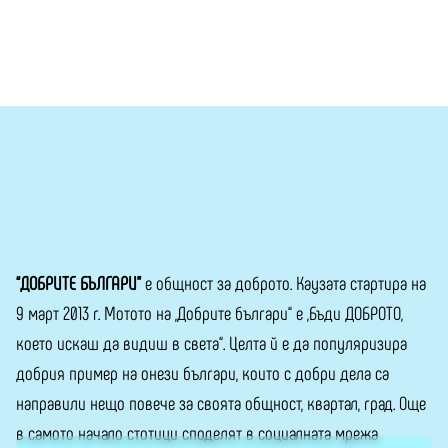
“ДОБРИТЕ БЪЛГАРИ”
е общност за доброто. Каузата стартира на
9 март 2013 г. Мотото на „Добрите българи“ е „Бъди ДОБРОТО,
което искаш да видиш в света“. Целта й е да популяризира
добрия пример на онези българи, които с добри дела са
направили нещо повече за своята общност, квартал, град. Още
в самото начало стотици споделят в социалната мрежа