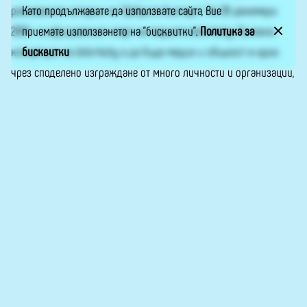
Като продължавате да използвате сайта, Вие
разказаните истории на “Добрите българи”. На 20 декември
приемате използването на "бисквитки".
Политика за
2019 г. е официалният старт на медията dobrite.bg. Основна
бисквитки
концепция на dobrite.bg е да бъде медия и общност в едно
чрез споделено изграждане от много личности и организации,
с доброволни репортери и нулева търговска реклама. Пишете
ни на info@dobrite.bg или във Фейсбук –
„Добрите българи“
.
Сайтът е обновен по проект, реализиран с финансовата
подкрепа на Национален фонд „Култура“.