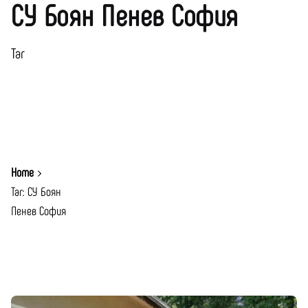
СУ Боян Пенев София
Таг
Home
Таг: СУ Боян
Пенев София
Показване 1-1 от 1 Резултати