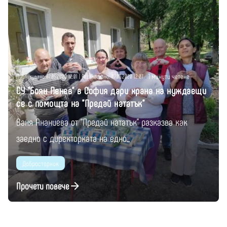
Публикувано от
Момчил Цонев
1 минути четене
Публикувано 07.05.2020 12:01 | Редактирано: 07.05.2020 12:07
СУ "Боян Пенев" в София дари храна на нуждаещи
се с помощта на "Предай нататък"
Ваня Ананиева от “Предай нататък” разказва как
заедно с директорката на едно...
Добросторник
Прочети повече
1