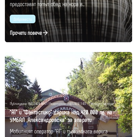
предоставят топъл обяд на хора в...
Добровести
Прочети повече
Публикувано от
Момчил Цонев
1 минути четене
Публикувано 19.03.2020 10:47 | Редактирано: 19.03.2020 11:03
"А1" и "Фантастико" дариха над 420 000 лв. на
УМБАЛ „Александровска“ за апарати
Мобилният оператор “А1” и търговската верига