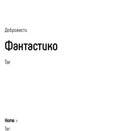
Добровести
Фантастико
Таг
Home
Таг: