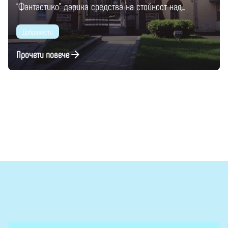
“Фантастико” дариха средства на стойност над...
Добровести
Прочети повече
1