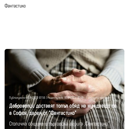
Фантастико
Показване 1-2 от 2 Резултати
Публикувано от
Момчил Цонев
1 минути четене
Публикувано 03.04.2020 07:56 | Редактирано: 03.04.2020 07:56
Доброволци доставят топъл обяд на нуждаещи се
в София, дарен от "Фантастико"
Столична община и търговска верига „Фантастико“