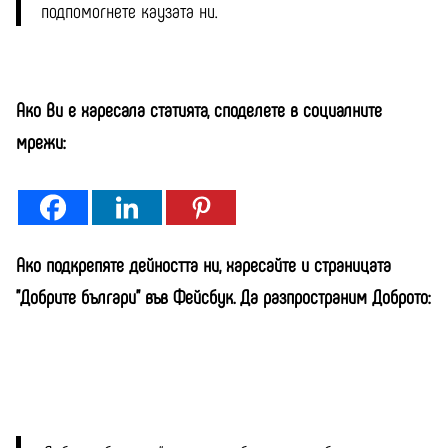
подпомогнете каузата ни.
Ако Ви е харесала статията, споделете в социалните
мрежи:
Ако подкрепяте дейността ни, харесайте и страницата
"Добрите българи" във Фейсбук. Да разпространим Доброто: