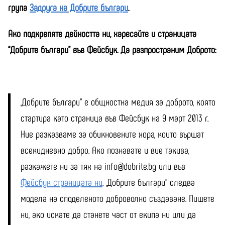
група
Задруга на Добрите българи
.
Ако подкрепяте дейността ни, харесайте и страницата
“Добрите българи” във Фейсбук. Да разпространим Доброто:
„Добрите българи“ е общностна медия за доброто, която
стартира като страница във Фейсбук на 9 март 2013 г.
Ние разказваме за обикновените хора, които вършат
всекидневно добро. Ако познавате и вие такива,
разкажете ни за тях на info@dobrite.bg или във
Фейсбук страницата ни
. „Добрите българи“ следва
модела на споделеното доброволно създаване. Пишете
ни, ако искате да станете част от екипа ни или да