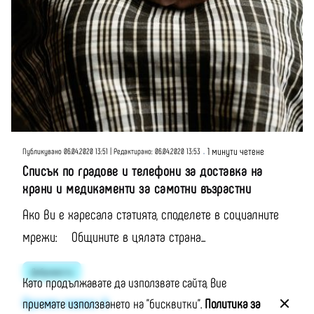
Публикувано от
Момчил Цонев
1 минути четене
Публикувано 06.04.2020 13:51 | Редактирано: 06.04.2020 13:53
Списък по градове и телефони за доставка на
храни и медикаменти за самотни възрастни
Ако Ви е харесала статията, споделете в социалните
мрежи: Общините в цялата страна...
Добровести
Като продължавате да използвате сайта, Вие
Прочети повече
приемате използването на "бисквитки".
Политика за