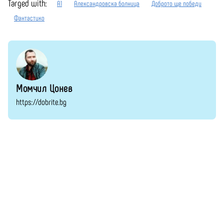
Тагged with:
А1
Александровска болница
Доброто ще победи
Фантастико
Момчил Цонев
https://dobrite.bg