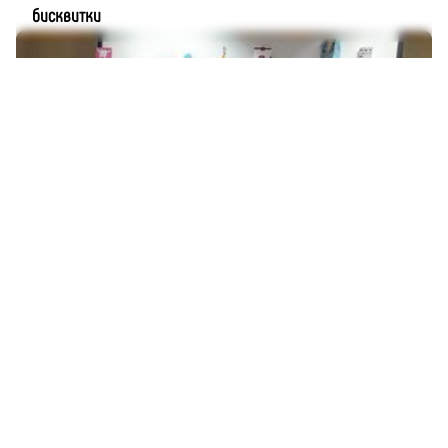
бисквитки
Публикувано от
Момчил Цонев