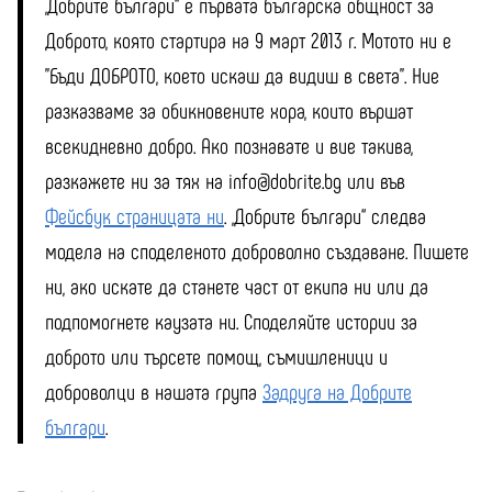
„Добрите българи“ е първата българска общност за
Доброто, която стартира на 9 март 2013 г. Мотото ни е
"Бъди ДОБРОТО, което искаш да видиш в света". Ние
разказваме за обикновените хора, които вършат
всекидневно добро. Ако познавате и вие такива,
разкажете ни за тях на info@dobrite.bg или във
Фейсбук страницата ни
. „Добрите българи“ следва
модела на споделеното доброволно създаване. Пишете
ни, ако искате да станете част от екипа ни или да
подпомогнете каузата ни. Споделяйте истории за
доброто или търсете помощ, съмишленици и
доброволци в нашата група
Задруга на Добрите
българи
.