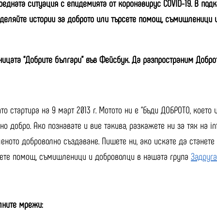
нредната ситуация с епидемията от коронавирус COVID-19. В по
деляйте истории за доброто или търсете помощ, съмишленици 
ницата “Добрите българи” във Фейсбук. Да разпространим Добро
ято стартира на 9 март 2013 г. Мотото ни е “Бъди ДОБРОТО, което
о добро. Ако познавате и вие такива, разкажете ни за тях на in
еното доброволно създаване. Пишете ни, ако искате да станете 
рсете помощ, съмишленици и доброволци в нашата група
Задруга
алните мрежи: