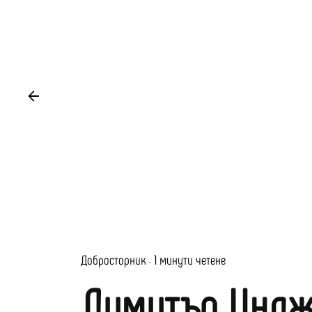
Добросторник
1 минути четене
Димитър Индж