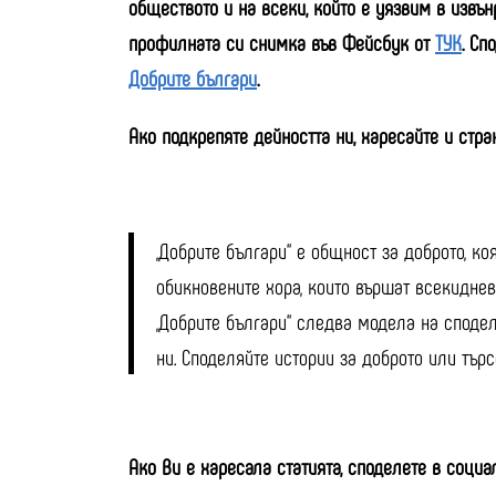
обществото и на всеки, който е уязвим в извъ
профилната си снимка във Фейсбук
от
ТУК
.
Спо
Добрите българи
.
Ако подкрепяте дейността ни, харесайте и стра
„Добрите българи“ е общност за доброто, ко
обикновените хора, които вършат всекидневн
„Добрите българи“ следва модела на сподел
ни. Споделяйте истории за доброто или тъ
Ако Ви е харесала статията, споделете в соци