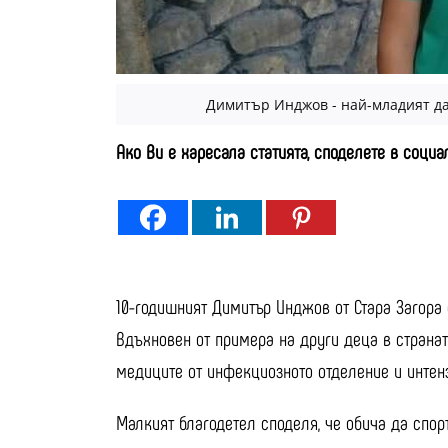
Димитър Инджов - най-младият да
Ако Ви е харесала статията, споделете в соци
10-годишният Димитър Инджов от Стара Загора 
Вдъхновен от примера на други деца в страна
медиците от инфекциозното отделение и интенз
Малкият благодетел споделя, че обича да спорт