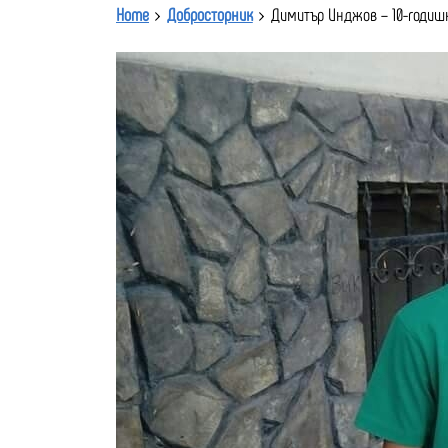
Home
Добросторник
Димитър Инджов – 10-годиш