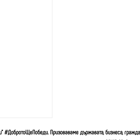
ри” #ДобротоЩеПобеди. Призоваваме държавата, бизнеса, гражда