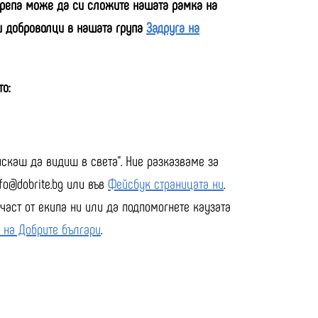
дкрепа може да си сложите нашата рамка на
и доброволци в нашата група
Задруга на
то:
 искаш да видиш в света”. Ние разказваме за
fo@dobrite.bg или във
Фейсбук страницата ни
.
част от екипа ни или да подпомогнете каузата
 на Добрите българи
.