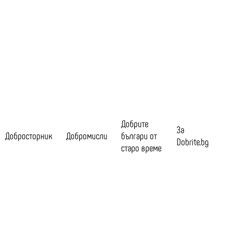
Добрите
За
Добросторник
Добромисли
българи от
Dobrite.bg
старо време