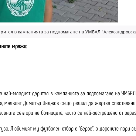
рител в кампанията за подпомагане на УМБАЛ "Александровск
алните мрежи:
е най-младият дарител в кампанията за подпомагане на УМБАЛ “
та, малкият Димитър Инджов също решил да жертва спестявания
ивните сектори на болницата, които са най-застрашени от зараз
ува. Любимият му футболен отбор е “Берое”, а дарените пари с