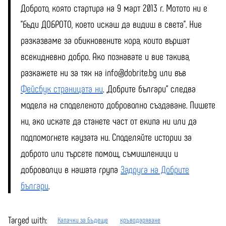
Доброто, която стартира на 9 март 2013 г. Мотото ни е
"Бъди ДОБРОТО, което искаш да видиш в света". Ние
разказваме за обикновените хора, които вършат
всекидневно добро. Ако познавате и вие такива,
разкажете ни за тях на info@dobrite.bg или във
Фейсбук страницата ни
. „Добрите българи“ следва
модела на споделеното доброволно създаване. Пишете
ни, ако искате да станете част от екипа ни или да
подпомогнете каузата ни. Споделяйте истории за
доброто или търсете помощ, съмишленици и
доброволци в нашата група
Задруга на Добрите
българи
.
Тагged with:
Капачки за Бъдеще
кръводаряване