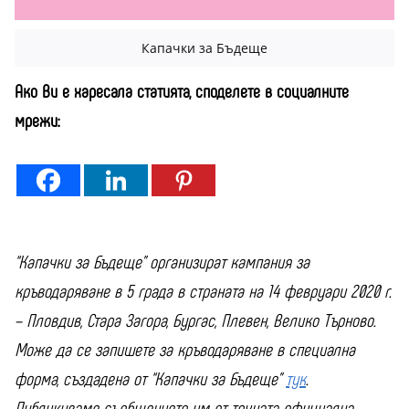
Капачки за Бъдеще
Ако Ви е харесала статията, споделете в социалните
мрежи:
“Капачки за Бъдеще” организират кампания за
кръводаряване в 5 града в страната на 14 февруари 2020 г.
– Пловдив, Стара Загора, Бургас, Плевен, Велико Търново.
Може да се запишете за кръводаряване в специална
форма, създадена от “Капачки за Бъдеще”
тук
.
Публикуваме съобщението им от тяхната официална