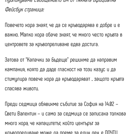
Фейсбук страница:
Повечето хора знаят, че да се кръводарява е добре и е
важно. Малко хора обаче знаят, че много често кръвта в
центровете за кръвопреливане едва достига.
Затова от “Капачки за Бъдеще” решихме да направим
кампания, която да даде гласност на този казус и да
стимулира повече хора да кръводаряват .. защото кръвта
спасява животи.
Преди седмица обявихме събитие за София на 14.02 –
Свети Валентин – и само за седмица се записаха толкова
много хора, че капацитетът, който центърът за
кръвопреливане може да поеме за един ден, е ПОЧТИ