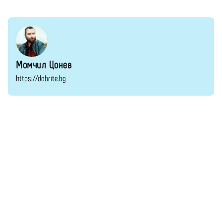
Момчил Цонев
https://dobrite.bg