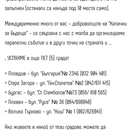
запълнен (останали са някъде под 10 места само).
Междувременно много от вас – доброволците на “Капачки
за Бъдеще” – се свързаха с нас с молба да организираме
паралелни събития и в други точки на страната и …
.. УСПЯХМЕ в още ПЕТ (5) града!
> Пловдив – бул. “България”№ 234Б (032 904 401)
> Стара Загора – ул. “Ген.Столетов” №2 (042/611 415)
> Бургас – бул. “Ст. Стамболов”№73 (056/ 810 565)
> Плевен – бул. “Русе” № 36 (064/898848)
> Велико Търново – ул. “Ниш” № 1 (062/626841)
Ако живеете в някой от тези градове, можете да