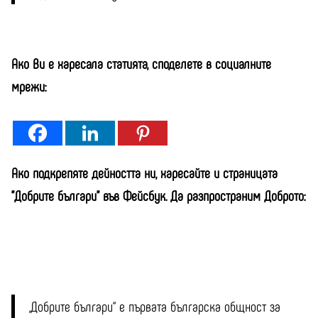
Ако Ви е харесала статията, споделете в социалните
мрежи:
Ако подкрепяте дейността ни, харесайте и страницата
"Добрите българи" във Фейсбук. Да разпространим Доброто:
„Добрите българи“ е първата българска общност за