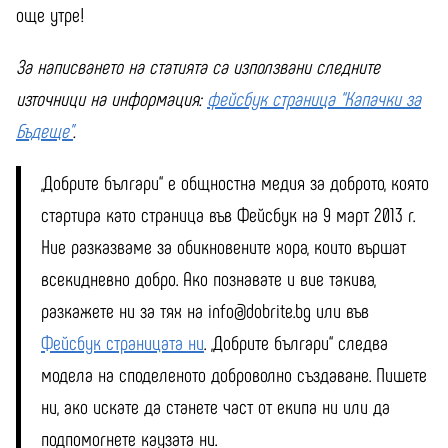
още утре!
За написването на статията са използвани следните
източници на информация:
фейсбук страница “Капачки за
Бъдеще”
.
„Добрите българи“ е общностна медия за доброто, която
стартира като страница във Фейсбук на 9 март 2013 г.
Ние разказваме за обикновените хора, които вършат
всекидневно добро. Ако познавате и вие такива,
разкажете ни за тях на info@dobrite.bg или във
Фейсбук страницата ни
. „Добрите българи“ следва
модела на споделеното доброволно създаване. Пишете
ни, ако искате да станете част от екипа ни или да
подпомогнете каузата ни.