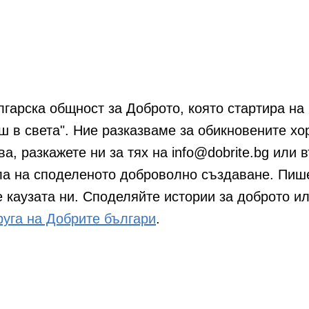
гарска общност за Доброто, която стартира на 
 в света". Ние разказваме за обикновените хо
ва, разкажете ни за тях на info@dobrite.bg или 
а на споделеното доброволно създаване. Пишет
е каузата ни. Споделяйте истории за доброто 
руга на Добрите българи
.