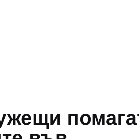
ужещи помага
те във