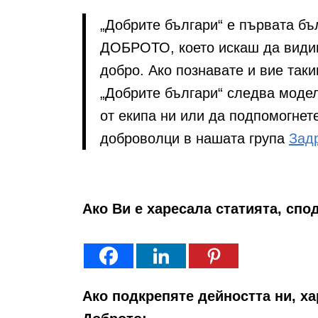
„Добрите българи“ е първата бъл
ДОБРОТО, което искаш да видиш
добро. Ако познавате и вие таки
„Добрите българи“ следва модел
от екипа ни или да подпомогнет
доброволци в нашата група
Зад
Ако Ви е харесала статията, спо
Ако подкрепяте дейността ни, х