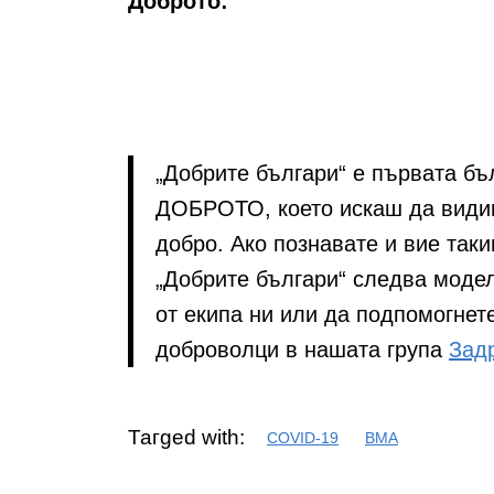
Доброто:
„Добрите българи“ е първата бъл
ДОБРОТО, което искаш да видиш
добро. Ако познавате и вие таки
„Добрите българи“ следва модел
от екипа ни или да подпомогнет
доброволци в нашата група
Зад
Тагged with:
COVID-19
ВМА