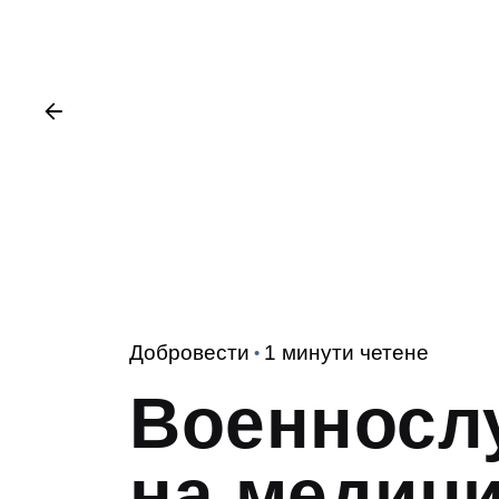
Добровести
1 минути четене
Военносл
на медици