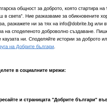
гарска общност за доброто, която стартира на 
 в света”. Ние разказваме за обикновените хо
ва, разкажете ни за тях на info@dobrite.bg или 
а на споделеното доброволно създаване. Пишет
е каузата ни. Споделяйте истории за доброто 
руга на Добрите българи
.
делете в социалните мрежи:
аресайте и страницата "Добрите българи" въ