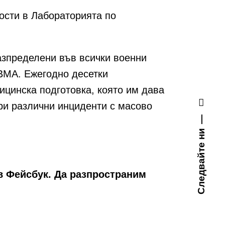
ости в Лабораторията по
азпределени във всички военни
 ВМА. Ежегодно десетки
цинска подготовка, която им дава
при различни инциденти с масово
Следвайте ни
в Фейсбук. Да разпространим