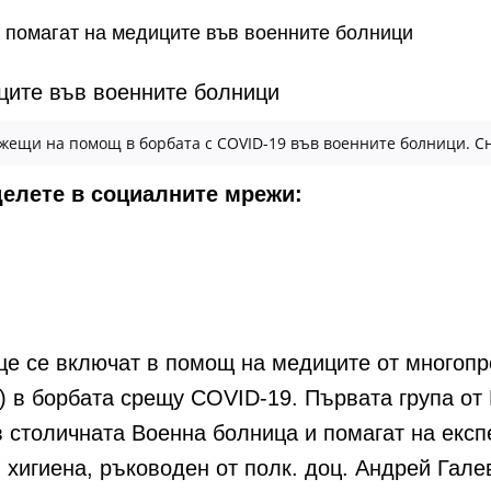
помагат на медиците във военните болници
жещи на помощ в борбата с COVID-19 във военните болници. С
делете в социалните мрежи:
е се включат в помощ на медиците от многопр
 в борбата срещу COVID-19. Първата група от
в столичната Военна болница и помагат на екс
хигиена, ръководен от полк. доц. Андрей Гале