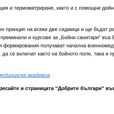
ция и термометриране, както и с помощни дейн
ен принцип на всеки две седмици и ще бъдат р
а преминали и курсове за „Бойни санитари” във
и формирования получават начална военномеди
 да се включат както на бойното поле, така и 
медицинска академия
аресайте и страницата “Добрите българи” въ