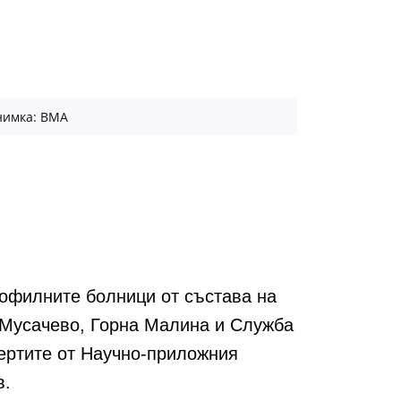
нимка: ВМА
офилните болници от състава на
 Мусачево, Горна Малина и Служба
пертите от Научно-приложния
в.