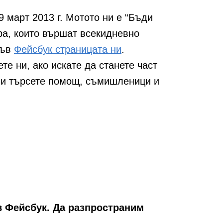
9 март 2013 г. Мотото ни е “Бъди
ра, които вършат всекидневно
във
Фейсбук страницата ни
.
е ни, ако искате да станете част
или търсете помощ, съмишленици и
в Фейсбук. Да разпространим