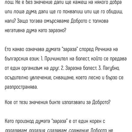
лош. Не е без значение дали ще кажеш на някого добра
или лоша дума, дали ще го похвалиш или ще го обидиш,
нали? Защо тогава омърсяваме Доброто с толкова
негативна дума като заразно?
Ето какво означава думата “зараза” според Речника на
българския език: 1. Причинител на болест, който се предава
от един организъм на друг. 2. Заразна болест. 3. Пагубно,
осъдително увлечение, схващане, което лесно и бързо се
разпространява.
Кое от тези значения бихте използвали за Доброто?
Като произход думата “зараза” е от един корен с
поразявам
,
поразия,
сразявам,
сражение
. Доброто не