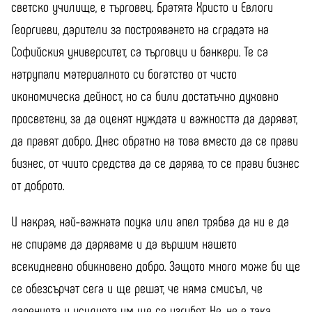
светско училище, е търговец. Братята Христо и Евлоги
Георгиеви, дарители за построяването на сградата на
Софийския университет, са търговци и банкери. Те са
натрупали материалното си богатство от чисто
икономическа дейност, но са били достатъчно духовно
просветени, за да оценят нуждата и важността да даряват,
да правят добро. Днес обратно на това вместо да се прави
бизнес, от чиито средства да се дарява, то се прави бизнес
от доброто.
И накрая, най-важната поука или апел трябва да ни е да
не спираме да даряваме и да вършим нашето
всекидневно обикновено добро. Защото много може би ще
се обезсърчат сега и ще решат, че няма смисъл, че
даренията и усилията им ще се изгубят. Не, не е така.