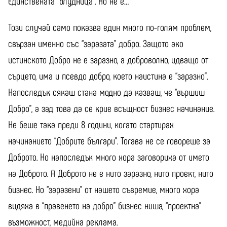
Единствената “блудница”. Но не е…
Този случай само показва един много по-голям проблем,
свързан именно със “заразата” добро. Защото ако
истинското Добро не е заразно, а доброволно, идващо от
сърцето, има и псевдо добро, което наистина е “заразно”.
Напоследък сякаш стана модно да казваш, че “вършиш
Добро”, а зад това да се крие всъщност бизнес начинание.
Не беше така преди 8 години, когато стартирах
начинанието “Добрите българи”. Тогава не се говореше за
Доброто. Но напоследък много хора заговориха от името
на Доброто. А Доброто не е нито заразно, нито проект, нито
бизнес. Но “заразени” от нашето съвремие, много хора
видяха в “правенето на добро” бизнес ниша, “проектна”
възможност, медийна реклама.