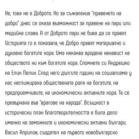
Не, това не е Доброто. Но за съжаление “правенето на
добро” днес се оказа възможност за правене на пари или
медийна слава. А от Доброто пари не бива да се правят.
Историята го е показала, че Добро правят материално и
духовно богатите хора. Има някаква вродена ненавист на
обществото ни към богатите хора. Спомнете си Андрешко
на Елин Пелин. След него дългите години на социализма у
нас неглижираха обществената роля на богатите, на
предприемчивите, на икономически активните хора. Те се
превърнаха във “врагове на народа”. Всъщност в
исторически план благотворителността е била дело
именно на заможните и икономически активни българи.
Васил Априлов, създател на първото новобългарско