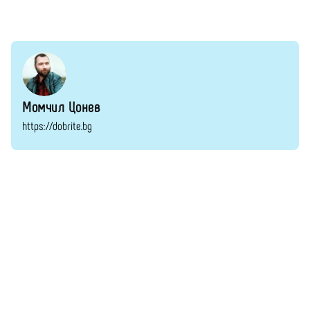
Момчил Цонев
https://dobrite.bg