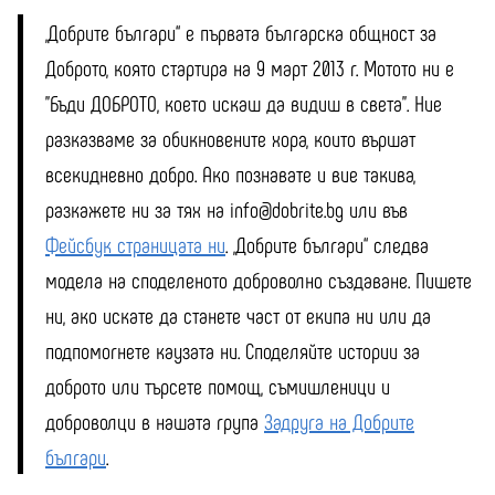
„Добрите българи“ е първата българска общност за
Доброто, която стартира на 9 март 2013 г. Мотото ни е
"Бъди ДОБРОТО, което искаш да видиш в света". Ние
разказваме за обикновените хора, които вършат
всекидневно добро. Ако познавате и вие такива,
разкажете ни за тях на info@dobrite.bg или във
Фейсбук страницата ни
. „Добрите българи“ следва
модела на споделеното доброволно създаване. Пишете
ни, ако искате да станете част от екипа ни или да
подпомогнете каузата ни. Споделяйте истории за
доброто или търсете помощ, съмишленици и
доброволци в нашата група
Задруга на Добрите
българи
.