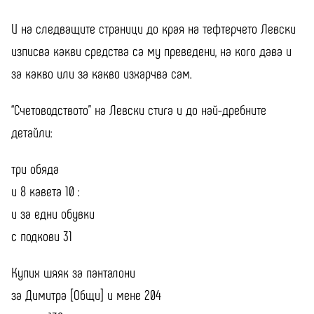
И на следващите страници до края на тефтерчето Левски
изписва какви средства са му преведени, на кого дава и
за какво или за какво изхарчва сам.
“Счетоводството” на Левски стига и до най-дребните
детайли:
три обяда
и 8 кавета 10 :
и за едни обувки
с подкови 31
Купих шяяк за панталони
за Димитра [Общи] и мене 204