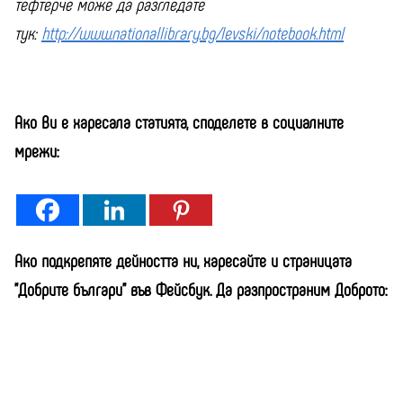
тефтерче може да разгледате
тук:
http://www.nationallibrary.bg/levski/notebook.html
Ако Ви е харесала статията, споделете в социалните
мрежи:
Ако подкрепяте дейността ни, харесайте и страницата
"Добрите българи" във Фейсбук. Да разпространим Доброто: