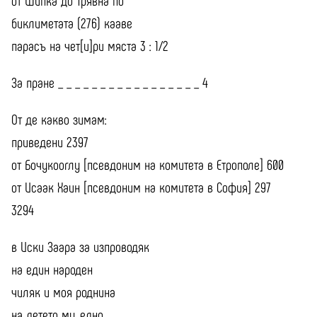
биклиметата (276) кааве
парасъ на чет[и]ри мяста 3 : 1/2
За пране _ _ _ _ _ _ _ _ _ _ _ _ _ _ _ _ _ 4
От де какво зимам:
приведени 2397
от Бочукооглу [псевдоним на комитета в Етрополе] 600
от Исаак Хаин [псевдоним на комитета в София] 297
3294
в Иски Заара за изпроводяк
на един народен
чиляк и моя роднина
на детето му, едно