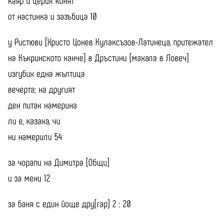
от настинка и зазъбица 10
у Ристюви [Христо Цонев Кулаксъзов-Латинеца, притежател
на Къкринското ханче] в Дръстини [махала в Ловеч]
изгубих една жълтица
вечерта; на другият
ден питах намерина
ли е, казаха, чи
ни намерили 54
за чорапи на Димитра [Общи]
и за мени 12
за баня с един йоще дру[гар] 2 : 20