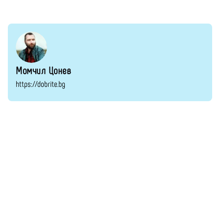
Момчил Цонев
https://dobrite.bg