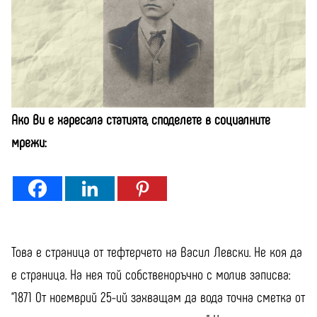
Ако Ви е харесала статията, споделете в социалните
мрежи:
Това е страница от тефтерчето на Васил Левски. Не коя да
е страница. На нея той собственоръчно с молив записва:
“1871 От ноемврий 25-ий захващам да вода точна сметка от