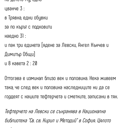
цванче 3 :
в Трявна, едни обувки
за по кърът с подковити
наедно 31 :
и пак три единета [ядене за Левски, Ангел Кънчев и
Димитър Общи]
и 8 кавета 2 : 20
Оттогава е изминал близо век и половина. Нека живеем
така, че след век и половина наследниците ни да се
гордеят с нашите тефтерчета и сметките, записани в тях.
Тефтерчето на Левски се съхранява в Национална
библиотека “Св. св. Кирил и Методий” в София. Цялото