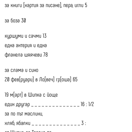
за книги [хартия за писане], пера, игли 5
за боза 30
куршуми и сачми 13
една антерия и една
фланела шяячеви 78
за слама и сино
20 фев[руари] в Ло[веч] гр[оша] 65
19 м[арт] в Шипка с йоще
един другар _ _ _ _ _ _ _ _ _ _ _ _ _ _ 16 : 1/2
за по път маслини,
хляб, ябалки _ _ _ _ _ _ _ _ _ _ _ _ _ _ 3 :
от Шипка до Трявна по