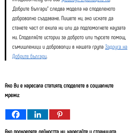
„Добрите българи“ следва модела на споделеното
доброволно създаване. Пишете ни, ако искате да
станете част от екипа ни или да подпомогнете каузата
ни. Споделяйте истории за доброто или търсете помощ,
съмишленици и доброволци в нашата група
Задруга на
Добрите българи
.
Ако Ви е харесала статията, споделете в социалните
мрежи:
Ако подкрепяте дейността ни, харесайте и страницата