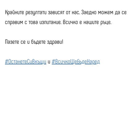
Крайните резултати зависят от нас. Заедно можем да се
справим с това изпитание. Всичко е нашите ръце.
Пазете се и бъдете здрави!
#ОстанетеСиВкъщи
и
#ВсичкоЩеБъдеНаред