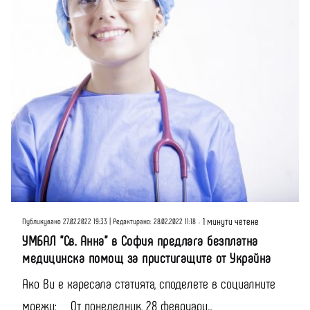
Публикувано от
Момчил Цонев
1 минути четене
Публикувано 27.02.2022 19:33 | Редактирано: 28.02.2022 11:18
УМБАЛ "Св. Анна" в София предлага безплатна
медицинска помощ за пристигащите от Украйна
Ако Ви е харесала статията, споделете в социалните
мрежи: Oт понеделник, 28 февруари...