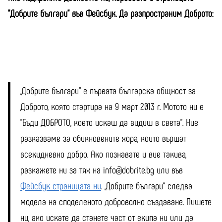
"Добрите българи" във Фейсбук. Да разпространим Доброто:
„Добрите българи“ е първата българска общност за
Доброто, която стартира на 9 март 2013 г. Мотото ни е
"Бъди ДОБРОТО, което искаш да видиш в света". Ние
разказваме за обикновените хора, които вършат
всекидневно добро. Ако познавате и вие такива,
разкажете ни за тях на info@dobrite.bg или във
Фейсбук страницата ни
. „Добрите българи“ следва
модела на споделеното доброволно създаване. Пишете
ни, ако искате да станете част от екипа ни или да