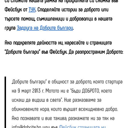
си сложите нашата рамка на профилната си снимка във
Фейсбук
от
ТУК
.
Споделяйте истории за доброто или
търсете помощ, съмишленици и доброволци в нашата
група
Задруга на Добрите българи
.
Ако подкрепяте дейността ни, харесайте и страницата
“Добрите българи” във Фейсбук. Да разпространим Доброто:
„Добрите българи“ е общност за доброто, която стартира
на 9 март 2013 г. Мотото ни е “Бъди ДОБРОТО, което
искаш да видиш в света”. Ние разказваме за
обикновените хора, които вършат всекидневно добро.
Ако познавате и вие такива, разкажете ни за тях на
info@dobrite.bg или във
Фейсбук страницата ни
.