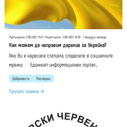
Публикувано от
Момчил Цонев
1 минути четене
Публикувано 27.02.2022 19:21 | Редактирано: 27.02.2022 19:38
Как можем да направим дарение за Украйна?
Ако Ви е харесала статията, споделете в социалните
мрежи: Единният информационен портал...
Добровести
Последни
Прочети повече