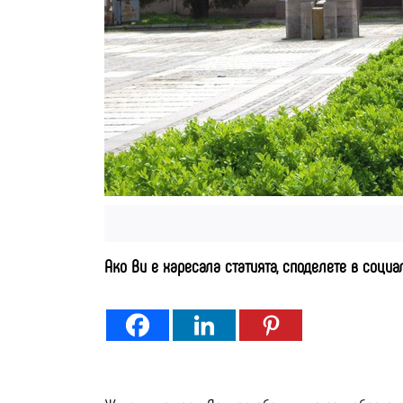
Ако Ви е харесала статията, споделете в соци