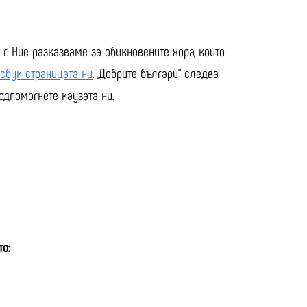
 г. Ние разказваме за обикновените хора, които
сбук страницата ни
. „Добрите българи“ следва
одпомогнете каузата ни.
то: