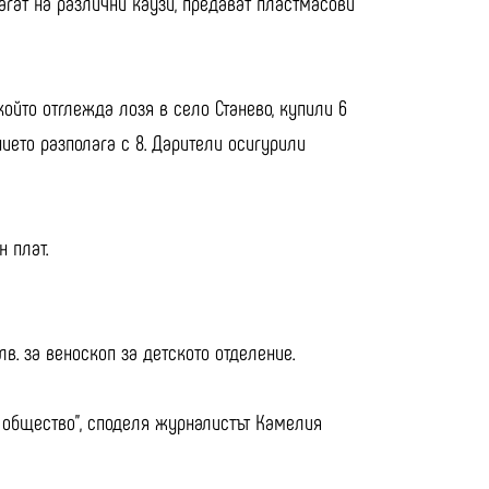
магат на различни каузи, предават пластмасови
който отглежда лозя в село Станево, купили 6
ието разполага с 8. Дарители осигурили
 плат.
лв. за веноскоп за детското отделение.
о общество”, споделя журналистът Камелия