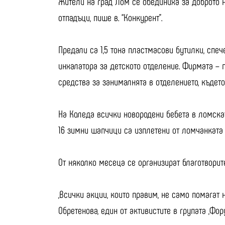
Жители на град Лом се обединиха за доброто на
отпадъци, пише в. “Конкурент”.
Предали са 1,5 тона пластмасови бутилки, спеч
инхалатора за детското отделение. Фирмата – 
средства за занималнята в отделението, къдет
На Коледа всички новородени бебета в ломскат
16 зимни шапчици са изплетени от ломчанката
От няколко месеца се организират благотворите
„Всички акции, които правим, не само помагат
Обретенова, един от активистите в групата „Фор