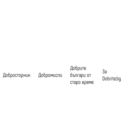
Добрите
За
Добросторник
Добромисли
българи от
Dobrite.bg
старо време