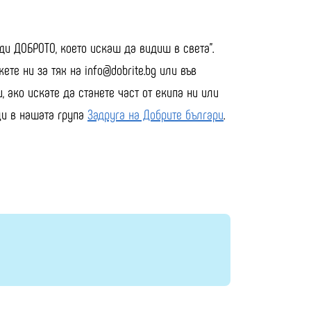
ъди ДОБРОТО, което искаш да видиш в света".
те ни за тях на info@dobrite.bg или във
, ако искате да станете част от екипа ни или
ци в нашата група
Задруга на Добрите българи
.