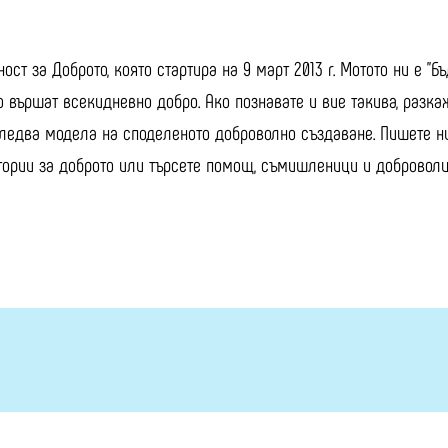
ост за Доброто, която стартира на 9 март 2013 г. Мотото ни е "Б
 вършат всекидневно добро. Ако познавате и вие такива, разкаже
 следва модела на споделеното доброволно създаване. Пишете ни
стории за доброто или търсете помощ, съмишленици и добровол