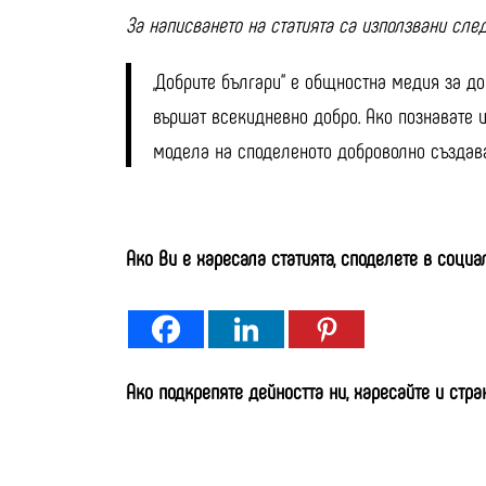
За написването на статията са използвани сле
„Добрите българи“ е общностна медия за доб
вършат всекидневно добро. Ако познавате и 
модела на споделеното доброволно създаван
Ако Ви е харесала статията, споделете в соци
Ако подкрепяте дейността ни, харесайте и стра