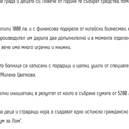
 града и децата си. Повече от година те събират средства, по
елили 1000 лв. и с финансова подкрепа от китайски бизнесмен, 
производител им дарила два допълнително и в момента отделен
о вече има много играчки и книжки.
а болница са изписани с порадъци и шапки, ушити от специален
 Милена Цветкова.
лни инициативи, в резултат от които е събрана сумата от 5200 
 на деца и страдащи хора, а създават едно истинско гражданск
ум за Лом”.