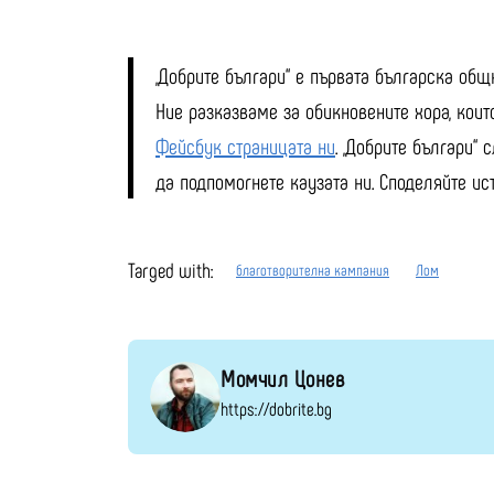
„Добрите българи“ е първата българска общн
Ние разказваме за обикновените хора, които
Фейсбук страницата ни
. „Добрите българи“
да подпомогнете каузата ни. Споделяйте и
Тагged with:
благотворителна кампания
Лом
Момчил Цонев
https://dobrite.bg