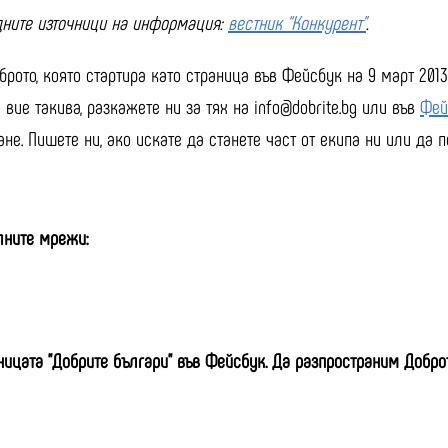
дните източници на информация:
вестник “Конкурент”
.
рото, която стартира като страница във Фейсбук на 9 март 2013
вие такива, разкажете ни за тях на info@dobrite.bg или във
Фей
е. Пишете ни, ако искате да станете част от екипа ни или да п
алните мрежи:
ницата "Добрите българи" във Фейсбук. Да разпространим Добро