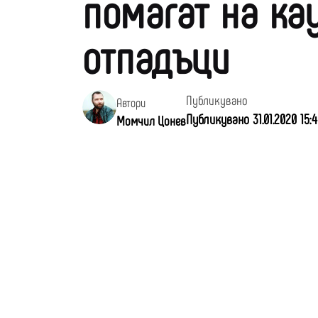
помагат на ка
отпадъци
Публикувано
Автори
Публикувано 31.01.2020 15:4
Момчил Цонев